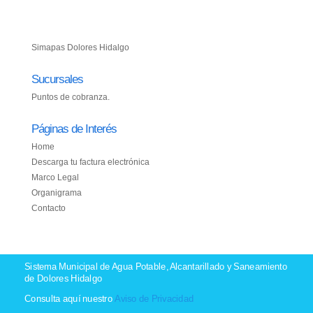
Simapas Dolores Hidalgo
Sucursales
Puntos de cobranza.
Páginas de Interés
Home
Descarga tu factura electrónica
Marco Legal
Organigrama
Contacto
Sistema Municipal de Agua Potable, Alcantarillado y Saneamiento
de Dolores Hidalgo
Consulta aquí nuestro
Aviso de Privacidad