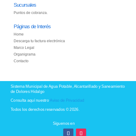
Sucursales
Puntos de cobranza.
Páginas de Interés
Home
Descarga tu factura electrónica
Marco Legal
Organigrama
Contacto
Sistema Municipal de Agua Potable, Alcantarillado y Saneamiento
de Dolores Hidalgo
Consulta aquí nuestro
Aviso de Privacidad
Todos los derechos reservados © 2026.
Síguenos en